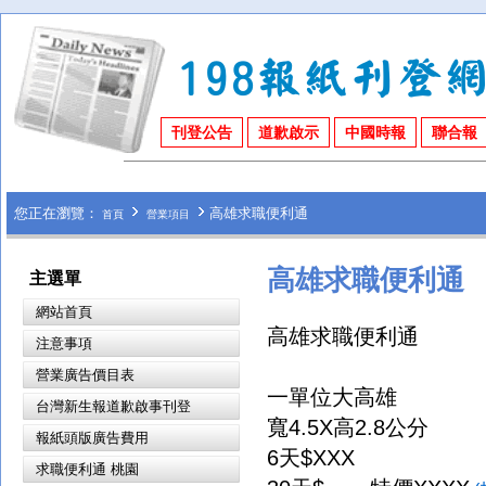
刊登公告
道歉啟示
中國時報
聯合報
您正在瀏覽：
高雄求職便利通
首頁
營業項目
高雄求職便利通
主選單
網站首頁
高雄求職便利通
注意事項
營業廣告價目表
一單位大高雄
台灣新生報道歉啟事刊登
寬4.5X高2.8公分
報紙頭版廣告費用
6天$XXX
求職便利通 桃園