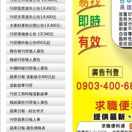
刊登股票遺失公告1天450元↑
刊登支票遺失公告1天400元
夫妻財產制分開公告1天400元↑
刊登籌備會公告 1天340元
刊登國外版公告650元起
聯合報刊登徵人廣告
報紙刊登徵人廣告
中國時報刊登徵人廣告
蘋果日報 道歉啟示400元起
道歉啟事刊登
刊登工商時報道歉啟事
報紙廣告刊登徵人廣告
蘋果日報 - 綜合求才
刊登蘋果日報人事
蘋果日報-廣告價格表