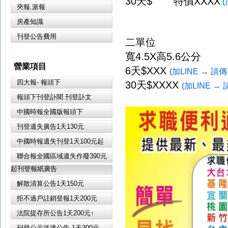
30天$ 特價XXXX
(
夾報.派報
房產知識
刊登公告費用
二單位
寬4.5X高5.6公分
營業項目
6天$XXX
(加LINE →
四大報- 報頭下
30天$XXXX
(加LINE 
報頭下刊登訃聞.刊登訃文
中國時報全國版報頭下
刊登遺失廣告1天130元
中國時報遺失刊登1天100元起
聯合報全國區域遺失作廢390元
起刊登報紙廣告
解散清算公告1天150元
拒不過戶註銷登報1天200元
法院提存所公告1天200元↑
刊登公示送達公告 1天300元